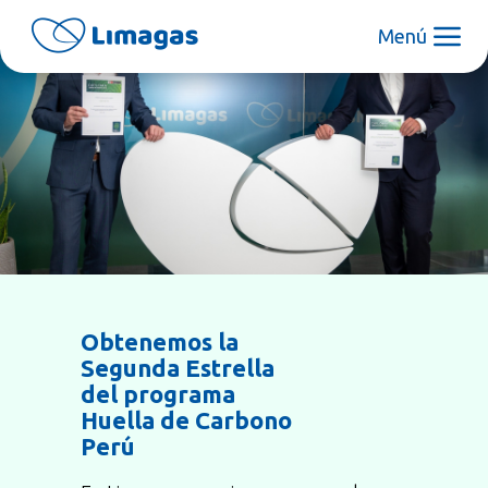
Menú
Obtenemos la
Segunda Estrella
del programa
Huella de Carbono
Perú